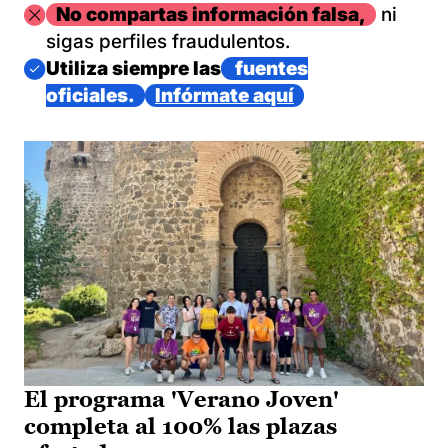
Imagen
No compartas información falsa,
ni
sigas perfiles fraudulentos.
Imagen
Utiliza siempre las
fuentes
oficiales.
Infórmate aquí
El programa 'Verano Joven'
completa al 100% las plazas