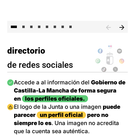
El 
directorio
de redes sociales
Imagen
Accede a al información del
Gobierno de
Castilla-La Mancha de forma segura
en
los perfiles oficiales.
Imagen
El logo de la Junta o una imagen
puede
parecer
un perfil oficial
pero no
siempre lo es
. Una imagen no acredita
que la cuenta sea auténtica.