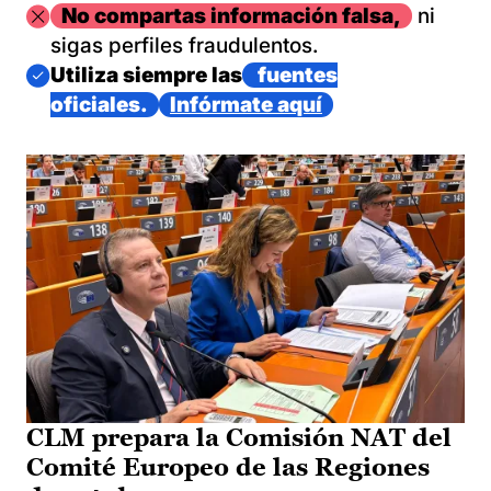
Imagen
No compartas información falsa,
ni
sigas perfiles fraudulentos.
Imagen
Utiliza siempre las
fuentes
oficiales.
Infórmate aquí
CLM prepara la Comisión NAT del
Comité Europeo de las Regiones