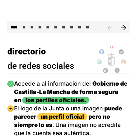
II 
directorio
de redes sociales
Imagen
Accede a al información del
Gobierno de
Castilla-La Mancha de forma segura
en
los perfiles oficiales.
Imagen
El logo de la Junta o una imagen
puede
parecer
un perfil oficial
pero no
siempre lo es
. Una imagen no acredita
que la cuenta sea auténtica.