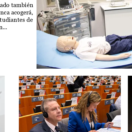
iado también
enca acogerá,
studiantes de
...