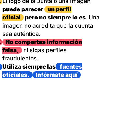
magen
El logo de la Junta o una imagen
puede parecer
un perfil
oficial
pero no siempre lo es
. Una
imagen no acredita que la cuenta
sea auténtica.
magen
No compartas información
falsa,
ni sigas perfiles
fraudulentos.
magen
Utiliza siempre las
fuentes
oficiales.
Infórmate aquí