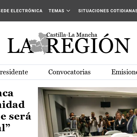
Castilla-La Mancha
SEDE ELECTRÓNICA
TEMAS
SITUACIONES COTIDIANA
Presidente
Convocatorias
Emisione
nca
nidad
e será
al”