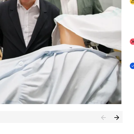
I
I
I
n de Cuenca (CESICU)