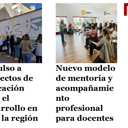
El je
lso a
Nuevo modelo
ectos de
de mentoría y
cación
acompañamie
 el
nto
rrollo en
profesional
 la región
para docentes