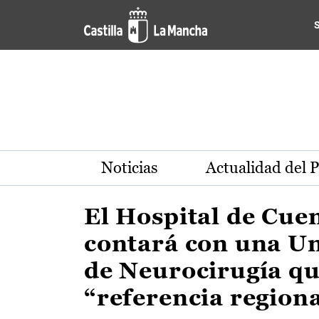
Actualidad de la región de 
Pasar al contenido principal
Noticias
Actualidad del 
El Hospital de Cue
contará con una U
de Neurocirugía qu
“referencia region