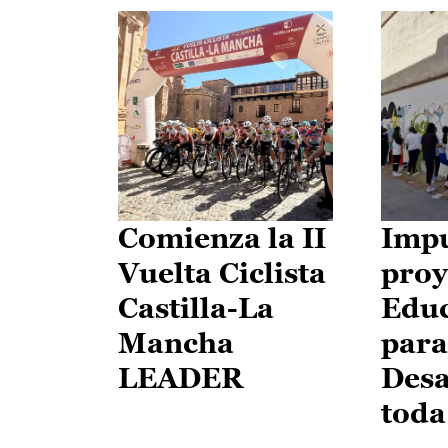
Comienza la II
Impu
Vuelta Ciclista
proy
Castilla-La
Edu
Mancha
para
LEADER
Desa
toda