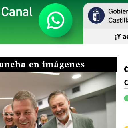
Mancha en imágenes
I