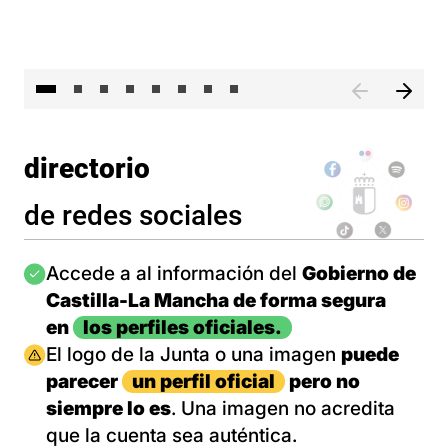
El 
directorio
de redes sociales
Imagen
Accede a al información del
Gobierno de
Castilla-La Mancha de forma segura
en
los perfiles oficiales.
Imagen
El logo de la Junta o una imagen
puede
parecer
un perfil oficial
pero no
siempre lo es
. Una imagen no acredita
que la cuenta sea auténtica.