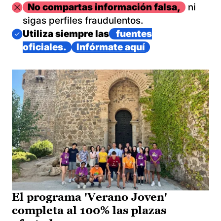
Imagen
No compartas información falsa,
ni
sigas perfiles fraudulentos.
Imagen
Utiliza siempre las
fuentes
oficiales.
Infórmate aquí
El programa 'Verano Joven'
completa al 100% las plazas