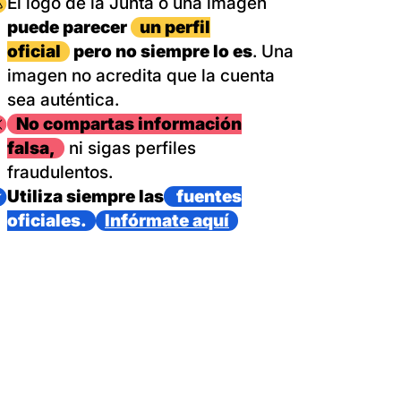
magen
El logo de la Junta o una imagen
puede parecer
un perfil
oficial
pero no siempre lo es
. Una
imagen no acredita que la cuenta
sea auténtica.
magen
No compartas información
falsa,
ni sigas perfiles
fraudulentos.
magen
Utiliza siempre las
fuentes
oficiales.
Infórmate aquí