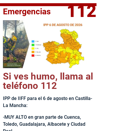
112
Emergencias
fe del Ejecutivo castellanomanchego, Emiliano García-Page, 
Si ves humo, llama al
teléfono 112
IPP de IIFF para el 6 de agosto en Castilla-
La Mancha:
-MUY ALTO en gran parte de Cuenca,
Toledo, Guadalajara, Albacete y Ciudad