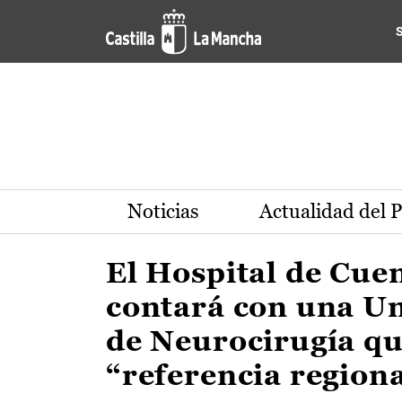
Actualidad de la región de 
Pasar al contenido principal
Noticias
Actualidad del 
El Hospital de Cue
contará con una U
de Neurocirugía qu
“referencia region