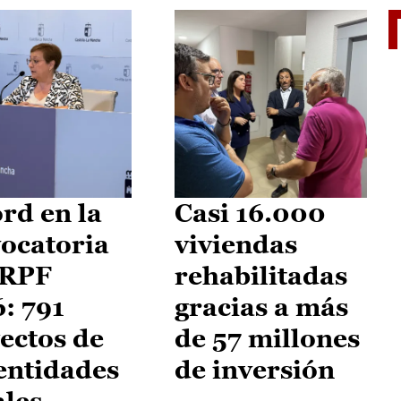
El je
rd en la
Casi 16.000
ocatoria
viviendas
IRPF
rehabilitadas
: 791
gracias a más
ectos de
de 57 millones
entidades
de inversión
ales