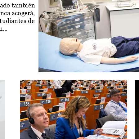
iado también
enca acogerá,
studiantes de
...