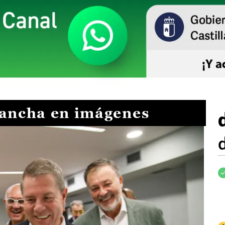
Mancha en imágenes
I