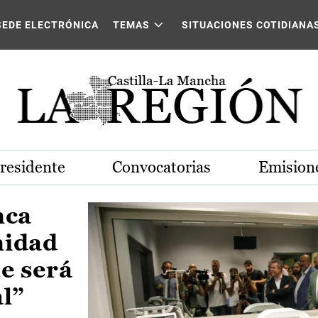
Castilla-La Mancha
SEDE ELECTRÓNICA
TEMAS
SITUACIONES COTIDIANA
Presidente
Convocatorias
Emisione
nca
nidad
e será
al”