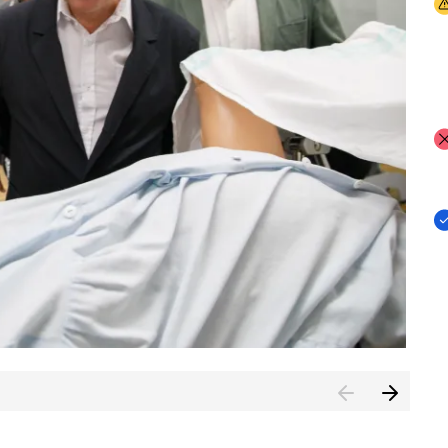
I
I
I
n de Cuenca (CESICU)