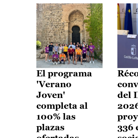
El programa
Réco
'Verano
conv
Joven'
del 
completa al
2026
100% las
proy
plazas
336 
ofertadas
soci