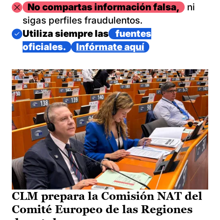
Imagen
No compartas información falsa,
ni
sigas perfiles fraudulentos.
Imagen
Utiliza siempre las
fuentes
oficiales.
Infórmate aquí
CLM prepara la Comisión NAT del
Comité Europeo de las Regiones