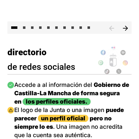
II 
directorio
de redes sociales
Imagen
Accede a al información del
Gobierno de
Castilla-La Mancha de forma segura
en
los perfiles oficiales.
Imagen
El logo de la Junta o una imagen
puede
parecer
un perfil oficial
pero no
siempre lo es
. Una imagen no acredita
que la cuenta sea auténtica.