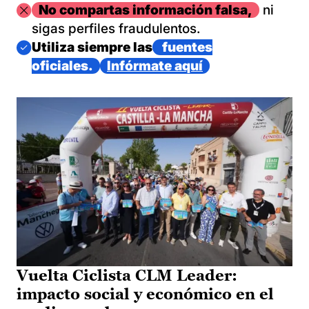
Imagen
No compartas información falsa,
ni
sigas perfiles fraudulentos.
Imagen
Utiliza siempre las
fuentes
oficiales.
Infórmate aquí
Vuelta Ciclista CLM Leader:
impacto social y económico en el