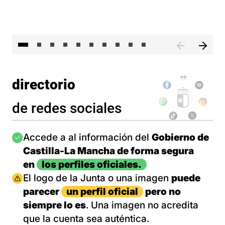
II 
directorio
de redes sociales
Imagen
Accede a al información del
Gobierno de
Castilla-La Mancha de forma segura
en
los perfiles oficiales.
Imagen
El logo de la Junta o una imagen
puede
parecer
un perfil oficial
pero no
siempre lo es
. Una imagen no acredita
que la cuenta sea auténtica.