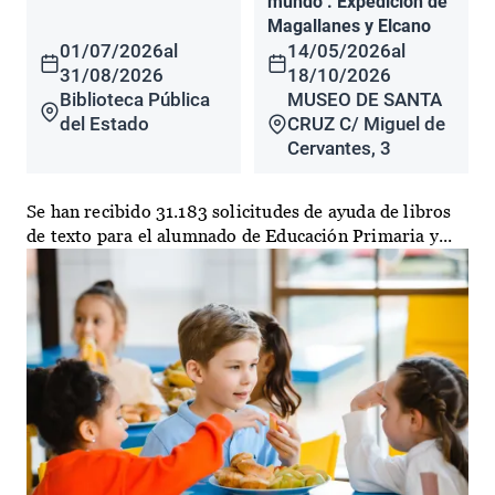
mundo". Expedición de
Magallanes y Elcano
01/07/2026
al
14/05/2026
al
31/08/2026
18/10/2026
Biblioteca Pública
MUSEO DE SANTA
del Estado
CRUZ C/ Miguel de
Cervantes, 3
Se han recibido 31.183 solicitudes de ayuda de libros
de texto para el alumnado de Educación Primaria y...