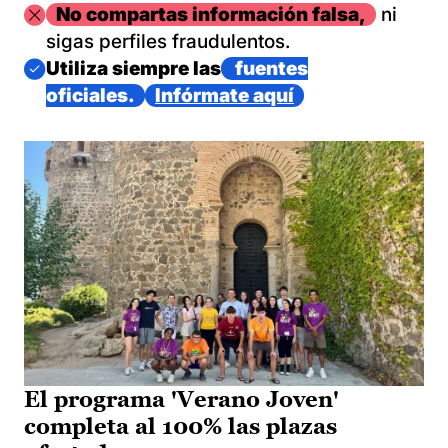
Imagen
No compartas información falsa,
ni
sigas perfiles fraudulentos.
Imagen
Utiliza siempre las
fuentes
oficiales.
Infórmate aquí
El programa 'Verano Joven'
completa al 100% las plazas