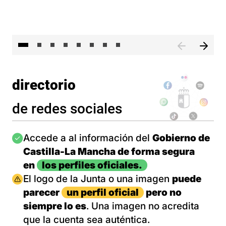
El 
directorio
de redes sociales
Imagen
Accede a al información del
Gobierno de
Castilla-La Mancha de forma segura
en
los perfiles oficiales.
Imagen
El logo de la Junta o una imagen
puede
parecer
un perfil oficial
pero no
siempre lo es
. Una imagen no acredita
que la cuenta sea auténtica.