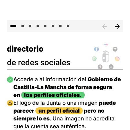
El 
directorio
de redes sociales
Imagen
Accede a al información del
Gobierno de
Castilla-La Mancha de forma segura
en
los perfiles oficiales.
Imagen
El logo de la Junta o una imagen
puede
parecer
un perfil oficial
pero no
siempre lo es
. Una imagen no acredita
que la cuenta sea auténtica.