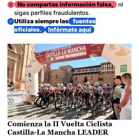
Imagen
No compartas información falsa,
ni
sigas perfiles fraudulentos.
Imagen
Utiliza siempre las
fuentes
oficiales.
Infórmate aquí
Comienza la II Vuelta Ciclista
Castilla-La Mancha LEADER