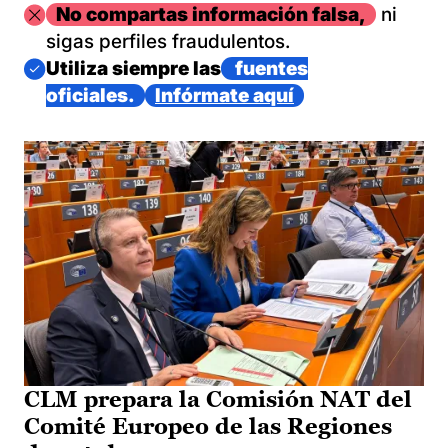
Imagen
No compartas información falsa,
ni
sigas perfiles fraudulentos.
Imagen
Utiliza siempre las
fuentes
oficiales.
Infórmate aquí
CLM prepara la Comisión NAT del
Comité Europeo de las Regiones