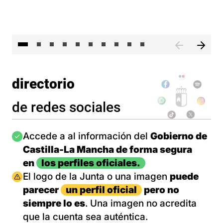
II 
directorio
de redes sociales
Imagen
Accede a al información del
Gobierno de
Castilla-La Mancha de forma segura
en
los perfiles oficiales.
Imagen
El logo de la Junta o una imagen
puede
parecer
un perfil oficial
pero no
siempre lo es
. Una imagen no acredita
que la cuenta sea auténtica.