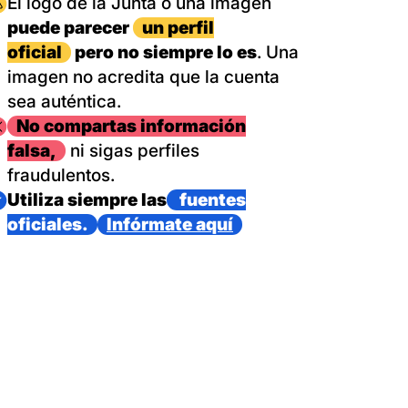
magen
El logo de la Junta o una imagen
puede parecer
un perfil
oficial
pero no siempre lo es
. Una
imagen no acredita que la cuenta
sea auténtica.
magen
No compartas información
falsa,
ni sigas perfiles
fraudulentos.
magen
Utiliza siempre las
fuentes
oficiales.
Infórmate aquí