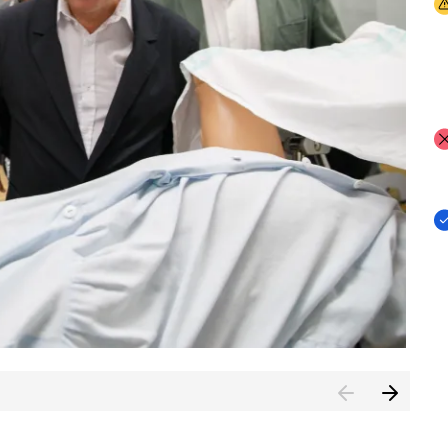
I
I
I
n de Cuenca (CESICU)