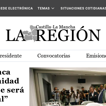
Castilla-La Mancha
SEDE ELECTRÓNICA
TEMAS
SITUACIONES COTIDIANA
Presidente
Convocatorias
Emisione
nca
nidad
e será
al”