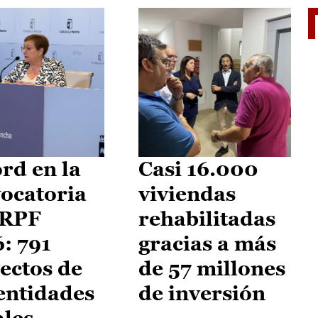
El je
rd en la
Casi 16.000
ocatoria
viviendas
IRPF
rehabilitadas
: 791
gracias a más
ectos de
de 57 millones
entidades
de inversión
ales