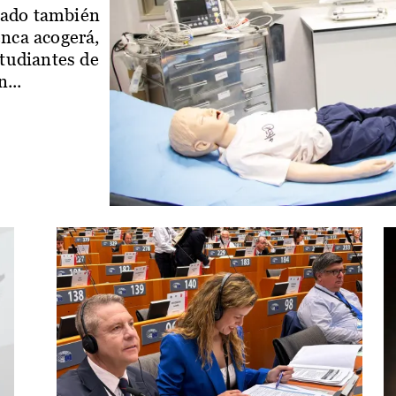
iado también
enca acogerá,
studiantes de
...