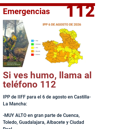
112
Emergencias
fe del Ejecutivo castellanomanchego, Emiliano García-Page, 
Si ves humo, llama al
teléfono 112
IPP de IIFF para el 6 de agosto en Castilla-
La Mancha:
-MUY ALTO en gran parte de Cuenca,
Toledo, Guadalajara, Albacete y Ciudad