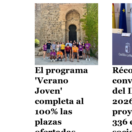
El programa
Réco
'Verano
conv
Joven'
del 
completa al
2026
100% las
proy
plazas
336 
ofertadas
soci