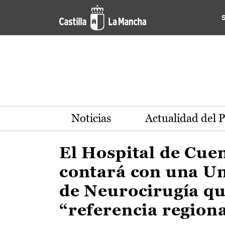
Actualidad de la región de 
Pasar al contenido principal
Noticias
Actualidad del 
El Hospital de Cue
contará con una U
de Neurocirugía qu
“referencia region