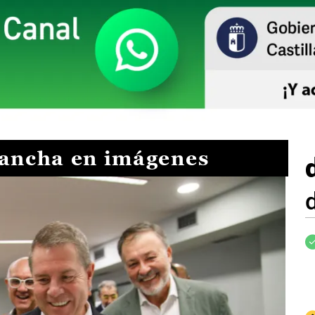
Mancha en imágenes
I