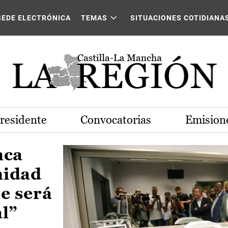
Castilla-La Mancha
SEDE ELECTRÓNICA
TEMAS
SITUACIONES COTIDIANA
Presidente
Convocatorias
Emisione
nca
nidad
e será
al”