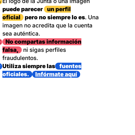
magen
El logo de la Junta o una imagen
puede parecer
un perfil
oficial
pero no siempre lo es
. Una
imagen no acredita que la cuenta
sea auténtica.
magen
No compartas información
falsa,
ni sigas perfiles
fraudulentos.
magen
Utiliza siempre las
fuentes
oficiales.
Infórmate aquí