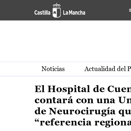
Actualidad de la región de 
Pasar al contenido principal
Noticias
Actualidad del 
El Hospital de Cue
contará con una U
de Neurocirugía qu
“referencia region