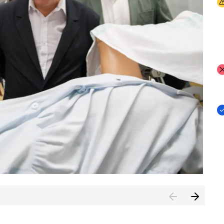
I
I
I
n de Cuenca (CESICU)