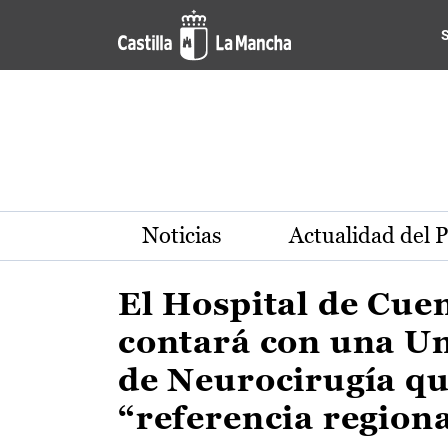
Actualidad de la región de 
Pasar al contenido principal
Noticias
Actualidad del 
El Hospital de Cue
contará con una U
de Neurocirugía qu
“referencia region