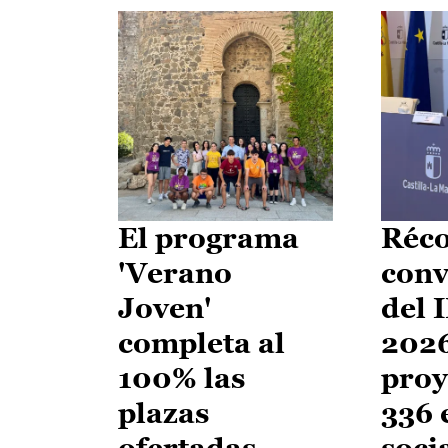
El programa
Réco
'Verano
conv
Joven'
del 
completa al
2026
100% las
proy
plazas
336 
ofertadas
soci