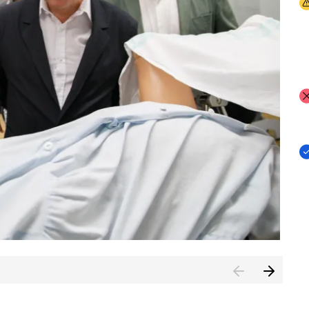
I
I
I
n de Cuenca (CESICU)