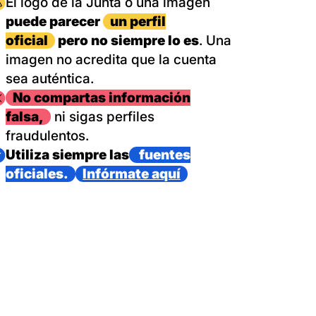
magen
El logo de la Junta o una imagen
puede parecer
un perfil
oficial
pero no siempre lo es
. Una
imagen no acredita que la cuenta
sea auténtica.
magen
No compartas información
falsa,
ni sigas perfiles
fraudulentos.
magen
Utiliza siempre las
fuentes
oficiales.
Infórmate aquí