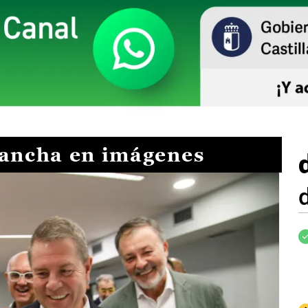
Mancha en imágenes
I