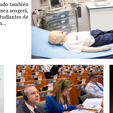
iado también
enca acogerá,
studiantes de
...