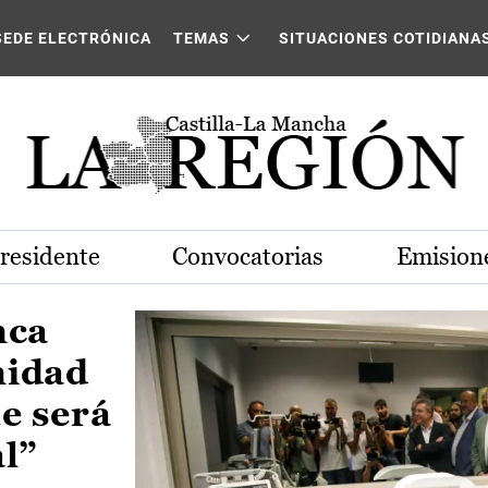
Castilla-La Mancha
SEDE ELECTRÓNICA
TEMAS
SITUACIONES COTIDIANA
Presidente
Convocatorias
Emisione
nca
nidad
e será
al”