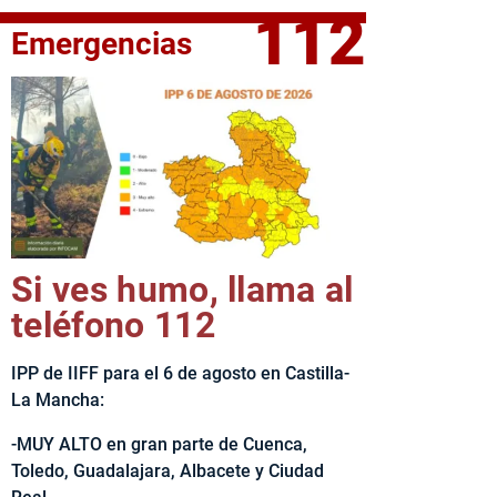
112
Emergencias
fe del Ejecutivo castellanomanchego, Emiliano García-Page, 
Si ves humo, llama al
teléfono 112
IPP de IIFF para el 6 de agosto en Castilla-
La Mancha:
-MUY ALTO en gran parte de Cuenca,
Toledo, Guadalajara, Albacete y Ciudad