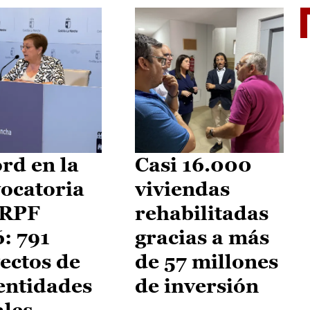
El je
rd en la
Casi 16.000
ocatoria
viviendas
IRPF
rehabilitadas
: 791
gracias a más
ectos de
de 57 millones
entidades
de inversión
ales