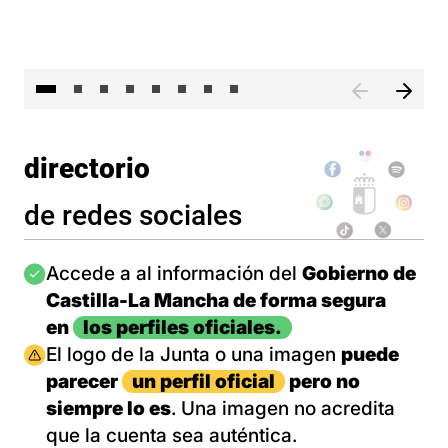
El 
directorio
de redes sociales
Imagen
Accede a al información del
Gobierno de
Castilla-La Mancha de forma segura
en
los perfiles oficiales.
Imagen
El logo de la Junta o una imagen
puede
parecer
un perfil oficial
pero no
siempre lo es
. Una imagen no acredita
que la cuenta sea auténtica.