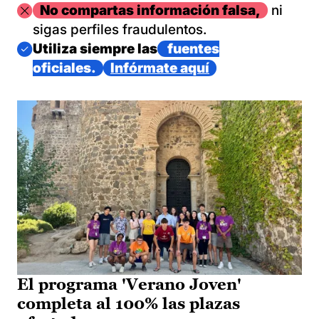
Imagen
No compartas información falsa,
ni
sigas perfiles fraudulentos.
Imagen
Utiliza siempre las
fuentes
oficiales.
Infórmate aquí
El programa 'Verano Joven'
completa al 100% las plazas