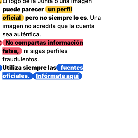
magen
El logo de la Junta o una imagen
puede parecer
un perfil
oficial
pero no siempre lo es
. Una
imagen no acredita que la cuenta
sea auténtica.
magen
No compartas información
falsa,
ni sigas perfiles
fraudulentos.
magen
Utiliza siempre las
fuentes
oficiales.
Infórmate aquí