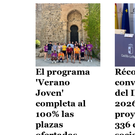
El programa
Réco
'Verano
conv
Joven'
del 
completa al
2026
100% las
proy
plazas
336 
ofertadas
soci