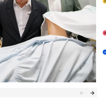
I
I
I
n de Cuenca (CESICU)