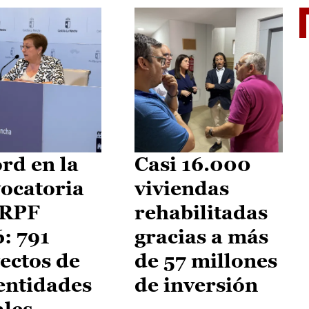
El je
rd en la
Casi 16.000
ocatoria
viviendas
IRPF
rehabilitadas
: 791
gracias a más
ectos de
de 57 millones
entidades
de inversión
ales