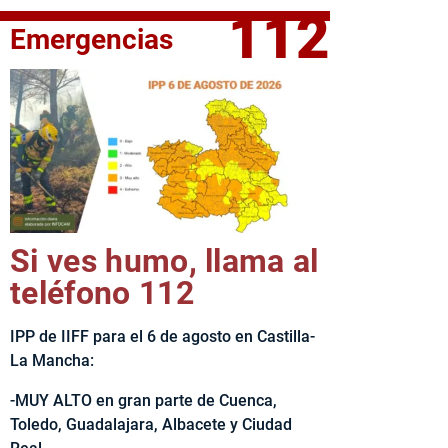
112
Emergencias
fe del Ejecutivo castellanomanchego, Emiliano García-Page, 
Si ves humo, llama al
teléfono 112
IPP de IIFF para el 6 de agosto en Castilla-
La Mancha:
-MUY ALTO en gran parte de Cuenca,
Toledo, Guadalajara, Albacete y Ciudad