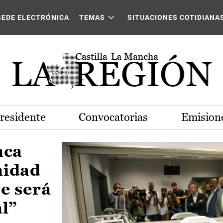
Castilla-La Mancha
SEDE ELECTRÓNICA
TEMAS
SITUACIONES COTIDIANA
Presidente
Convocatorias
Emisione
nca
nidad
e será
al”