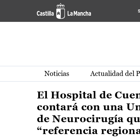
Actualidad de la región de 
Pasar al contenido principal
Noticias
Actualidad del 
El Hospital de Cue
contará con una U
de Neurocirugía qu
“referencia region