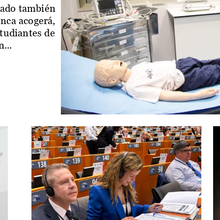
iado también
enca acogerá,
studiantes de
...