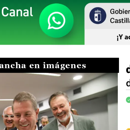
Mancha en imágenes
I