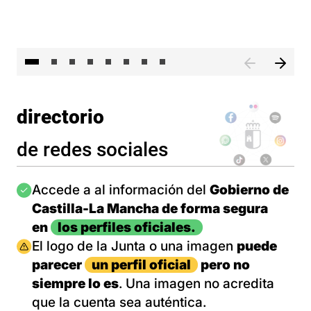
El 
directorio
de redes sociales
Imagen
Accede a al información del
Gobierno de
Castilla-La Mancha de forma segura
en
los perfiles oficiales.
Imagen
El logo de la Junta o una imagen
puede
parecer
un perfil oficial
pero no
siempre lo es
. Una imagen no acredita
que la cuenta sea auténtica.