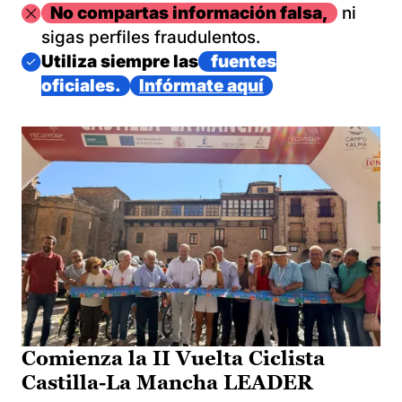
Imagen
No compartas información falsa,
ni
sigas perfiles fraudulentos.
Imagen
Utiliza siempre las
fuentes
oficiales.
Infórmate aquí
Comienza la II Vuelta Ciclista
Castilla-La Mancha LEADER