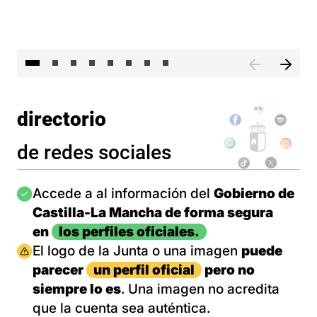
El 
directorio
de redes sociales
Imagen
Accede a al información del
Gobierno de
Castilla-La Mancha de forma segura
en
los perfiles oficiales.
Imagen
El logo de la Junta o una imagen
puede
parecer
un perfil oficial
pero no
siempre lo es
. Una imagen no acredita
que la cuenta sea auténtica.