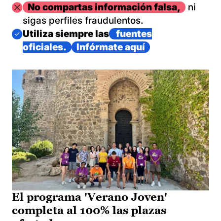
Imagen
No compartas información falsa,
ni
sigas perfiles fraudulentos.
Imagen
Utiliza siempre las
fuentes
oficiales.
Infórmate aquí
El programa 'Verano Joven'
completa al 100% las plazas