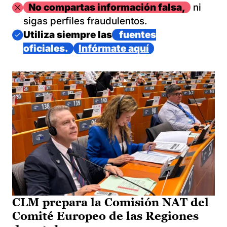
Imagen
No compartas información falsa,
ni
sigas perfiles fraudulentos.
Imagen
Utiliza siempre las
fuentes
oficiales.
Infórmate aquí
CLM prepara la Comisión NAT del
Comité Europeo de las Regiones