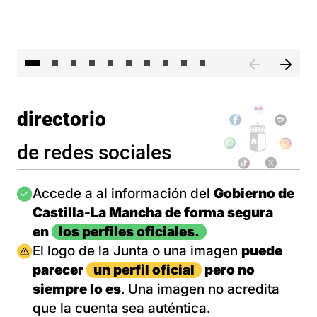
II 
directorio
de redes sociales
Imagen
Accede a al información del
Gobierno de
Castilla-La Mancha de forma segura
en
los perfiles oficiales.
Imagen
El logo de la Junta o una imagen
puede
parecer
un perfil oficial
pero no
siempre lo es
. Una imagen no acredita
que la cuenta sea auténtica.