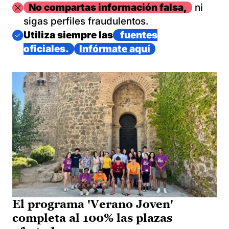
Imagen
No compartas información falsa,
ni
sigas perfiles fraudulentos.
Imagen
Utiliza siempre las
fuentes
oficiales.
Infórmate aquí
El programa 'Verano Joven'
completa al 100% las plazas