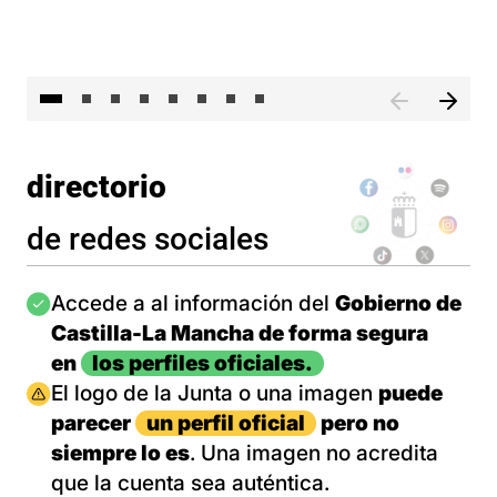
El 
directorio
de redes sociales
Imagen
Accede a al información del
Gobierno de
Castilla-La Mancha de forma segura
en
los perfiles oficiales.
Imagen
El logo de la Junta o una imagen
puede
parecer
un perfil oficial
pero no
siempre lo es
. Una imagen no acredita
que la cuenta sea auténtica.