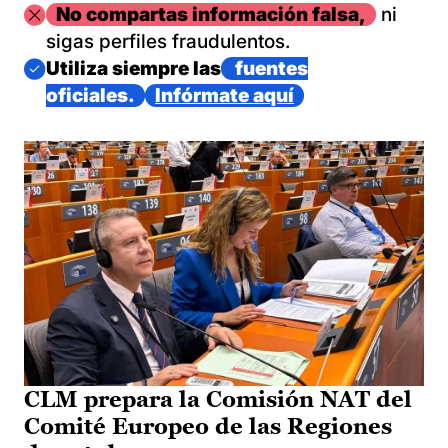
Imagen
No compartas información falsa,
ni
sigas perfiles fraudulentos.
Imagen
Utiliza siempre las
fuentes
oficiales.
Infórmate aquí
CLM prepara la Comisión NAT del
Comité Europeo de las Regiones