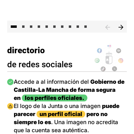
II 
directorio
de redes sociales
Imagen
Accede a al información del
Gobierno de
Castilla-La Mancha de forma segura
en
los perfiles oficiales.
Imagen
El logo de la Junta o una imagen
puede
parecer
un perfil oficial
pero no
siempre lo es
. Una imagen no acredita
que la cuenta sea auténtica.