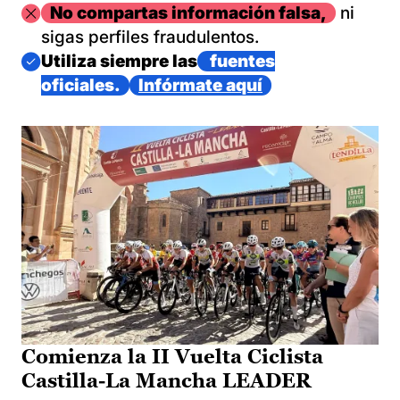
Imagen
No compartas información falsa,
ni
sigas perfiles fraudulentos.
Imagen
Utiliza siempre las
fuentes
oficiales.
Infórmate aquí
Comienza la II Vuelta Ciclista
Castilla-La Mancha LEADER