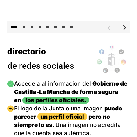
El 
directorio
de redes sociales
Imagen
Accede a al información del
Gobierno de
Castilla-La Mancha de forma segura
en
los perfiles oficiales.
Imagen
El logo de la Junta o una imagen
puede
parecer
un perfil oficial
pero no
siempre lo es
. Una imagen no acredita
que la cuenta sea auténtica.