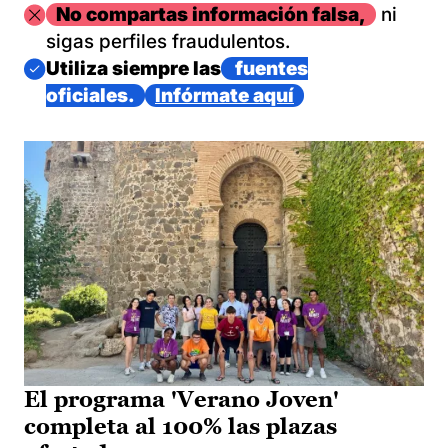
Imagen
No compartas información falsa,
ni
sigas perfiles fraudulentos.
Imagen
Utiliza siempre las
fuentes
oficiales.
Infórmate aquí
El programa 'Verano Joven'
completa al 100% las plazas