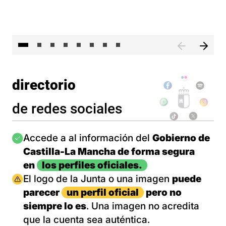
El 
directorio
de redes sociales
Imagen
Accede a al información del
Gobierno de
Castilla-La Mancha de forma segura
en
los perfiles oficiales.
Imagen
El logo de la Junta o una imagen
puede
parecer
un perfil oficial
pero no
siempre lo es
. Una imagen no acredita
que la cuenta sea auténtica.