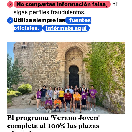
Imagen
No compartas información falsa,
ni
sigas perfiles fraudulentos.
Imagen
Utiliza siempre las
fuentes
oficiales.
Infórmate aquí
El programa 'Verano Joven'
completa al 100% las plazas