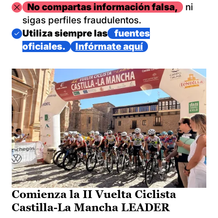
Imagen
No compartas información falsa,
ni
sigas perfiles fraudulentos.
Imagen
Utiliza siempre las
fuentes
oficiales.
Infórmate aquí
Comienza la II Vuelta Ciclista
Castilla-La Mancha LEADER