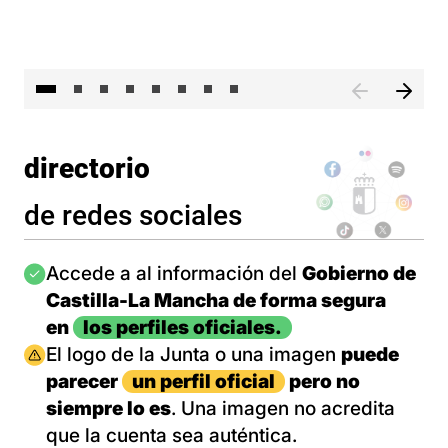
El 
directorio
de redes sociales
Imagen
Accede a al información del
Gobierno de
Castilla-La Mancha de forma segura
en
los perfiles oficiales.
Imagen
El logo de la Junta o una imagen
puede
parecer
un perfil oficial
pero no
siempre lo es
. Una imagen no acredita
que la cuenta sea auténtica.