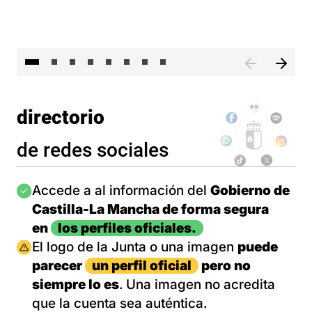
El 
directorio
de redes sociales
Imagen
Accede a al información del
Gobierno de
Castilla-La Mancha de forma segura
en
los perfiles oficiales.
Imagen
El logo de la Junta o una imagen
puede
parecer
un perfil oficial
pero no
siempre lo es
. Una imagen no acredita
que la cuenta sea auténtica.