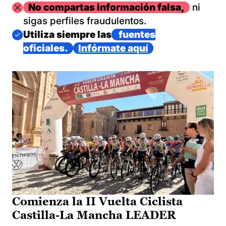
Imagen
No compartas información falsa,
ni
sigas perfiles fraudulentos.
Imagen
Utiliza siempre las
fuentes
oficiales.
Infórmate aquí
Comienza la II Vuelta Ciclista
Castilla-La Mancha LEADER