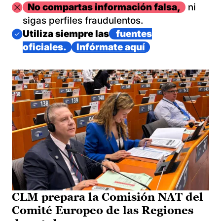
Imagen
No compartas información falsa,
ni
sigas perfiles fraudulentos.
Imagen
Utiliza siempre las
fuentes
oficiales.
Infórmate aquí
CLM prepara la Comisión NAT del
Comité Europeo de las Regiones