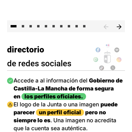
II 
directorio
de redes sociales
Imagen
Accede a al información del
Gobierno de
Castilla-La Mancha de forma segura
en
los perfiles oficiales.
Imagen
El logo de la Junta o una imagen
puede
parecer
un perfil oficial
pero no
siempre lo es
. Una imagen no acredita
que la cuenta sea auténtica.