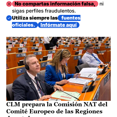
Imagen
No compartas información falsa,
ni
sigas perfiles fraudulentos.
Imagen
Utiliza siempre las
fuentes
oficiales.
Infórmate aquí
CLM prepara la Comisión NAT del
Comité Europeo de las Regiones