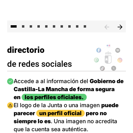
II 
directorio
de redes sociales
Imagen
Accede a al información del
Gobierno de
Castilla-La Mancha de forma segura
en
los perfiles oficiales.
Imagen
El logo de la Junta o una imagen
puede
parecer
un perfil oficial
pero no
siempre lo es
. Una imagen no acredita
que la cuenta sea auténtica.