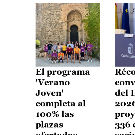
El programa
Réco
'Verano
conv
Joven'
del 
completa al
2026
100% las
proy
plazas
336 
ofertadas
soci