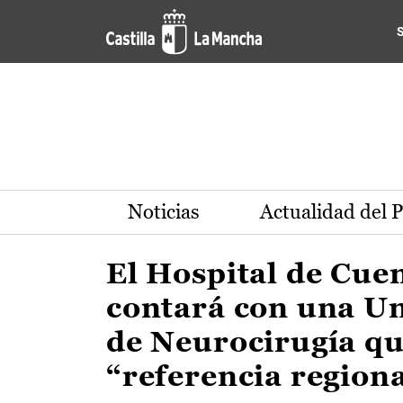
Actualidad de la región de 
Pasar al contenido principal
Noticias
Actualidad del 
El Hospital de Cue
contará con una U
de Neurocirugía qu
“referencia region