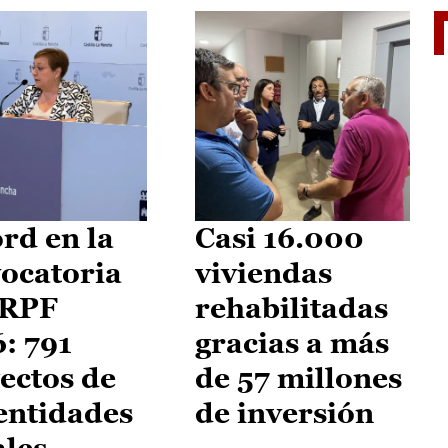
El je
rd en la
Casi 16.000
ocatoria
viviendas
IRPF
rehabilitadas
: 791
gracias a más
ectos de
de 57 millones
entidades
de inversión
ales