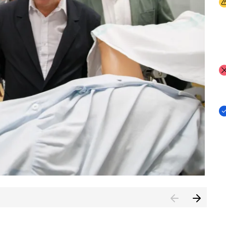
I
I
I
n de Cuenca (CESICU)