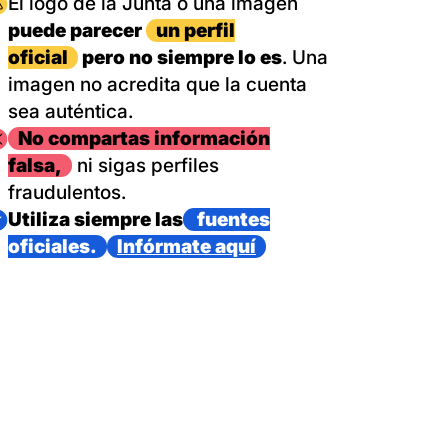
magen
El logo de la Junta o una imagen
puede parecer
un perfil
oficial
pero no siempre lo es
. Una
imagen no acredita que la cuenta
sea auténtica.
magen
No compartas información
falsa,
ni sigas perfiles
fraudulentos.
magen
Utiliza siempre las
fuentes
oficiales.
Infórmate aquí