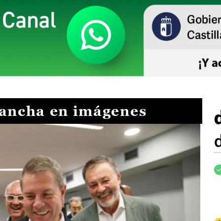
Mancha en imágenes
I