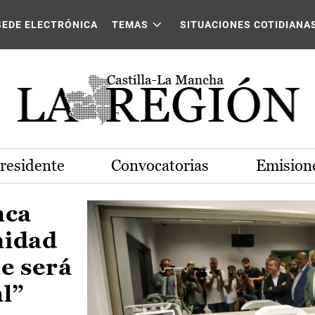
Castilla-La Mancha
SEDE ELECTRÓNICA
TEMAS
SITUACIONES COTIDIANA
Presidente
Convocatorias
Emisione
nca
nidad
e será
al”