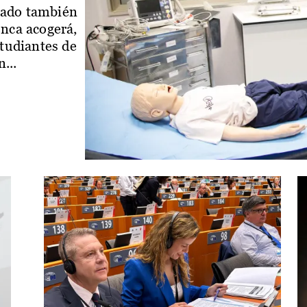
iado también
enca acogerá,
studiantes de
...