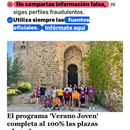
Imagen
No compartas información falsa,
ni
sigas perfiles fraudulentos.
Imagen
Utiliza siempre las
fuentes
oficiales.
Infórmate aquí
El programa 'Verano Joven'
completa al 100% las plazas