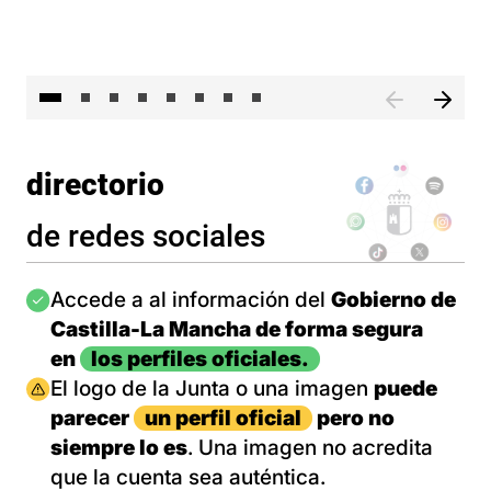
El 
directorio
de redes sociales
Imagen
Accede a al información del
Gobierno de
Castilla-La Mancha de forma segura
en
los perfiles oficiales.
Imagen
El logo de la Junta o una imagen
puede
parecer
un perfil oficial
pero no
siempre lo es
. Una imagen no acredita
que la cuenta sea auténtica.