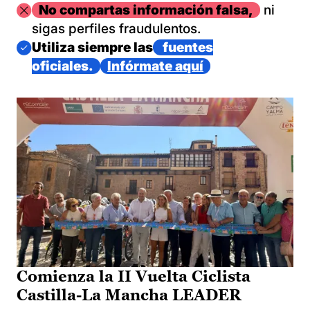
Imagen
No compartas información falsa,
ni
sigas perfiles fraudulentos.
Imagen
Utiliza siempre las
fuentes
oficiales.
Infórmate aquí
Comienza la II Vuelta Ciclista
Castilla-La Mancha LEADER