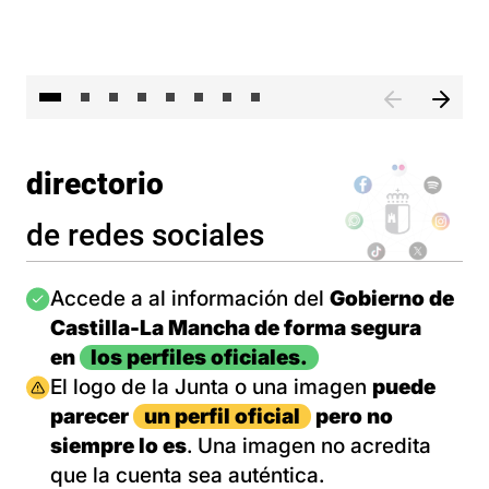
El 
directorio
de redes sociales
Imagen
Accede a al información del
Gobierno de
Castilla-La Mancha de forma segura
en
los perfiles oficiales.
Imagen
El logo de la Junta o una imagen
puede
parecer
un perfil oficial
pero no
siempre lo es
. Una imagen no acredita
que la cuenta sea auténtica.