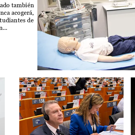
iado también
enca acogerá,
studiantes de
...