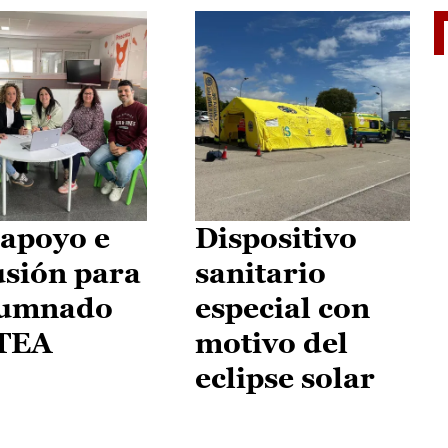
II Vu
apoyo e
Dispositivo
usión para
sanitario
lumnado
especial con
 TEA
motivo del
eclipse solar