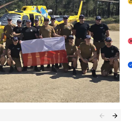
I
I
I
rcambiar por tercer año consecutivo formación y experienci