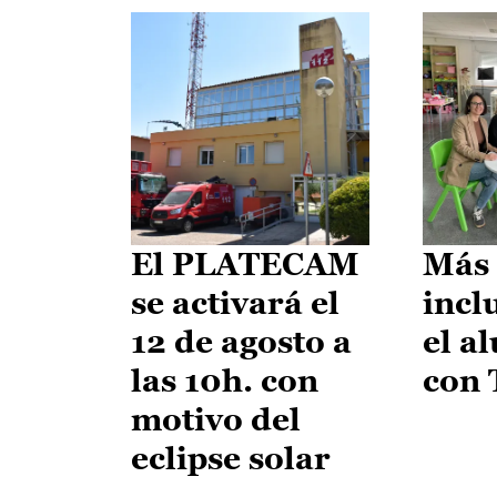
El PLATECAM
Más 
se activará el
incl
12 de agosto a
el a
las 10h. con
con
motivo del
eclipse solar