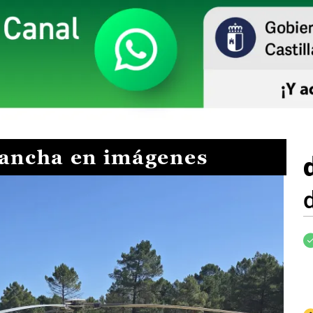
Mancha en imágenes
I