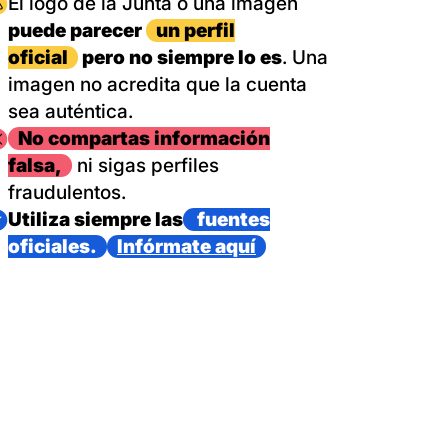
magen
El logo de la Junta o una imagen
puede parecer
un perfil
oficial
pero no siempre lo es
. Una
imagen no acredita que la cuenta
sea auténtica.
magen
No compartas información
falsa,
ni sigas perfiles
fraudulentos.
magen
Utiliza siempre las
fuentes
oficiales.
Infórmate aquí
as con un dispositivo internacional de bomberos forestales,