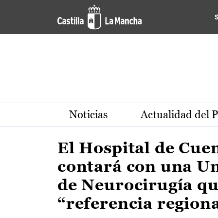
Actualidad de la región de 
Pasar al contenido principal
Noticias
Actualidad del 
El Hospital de Cue
contará con una U
de Neurocirugía qu
“referencia region