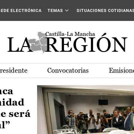
Castilla-La Mancha
SEDE ELECTRÓNICA
TEMAS
SITUACIONES COTIDIANA
Presidente
Convocatorias
Emisione
nca
nidad
e será
al”