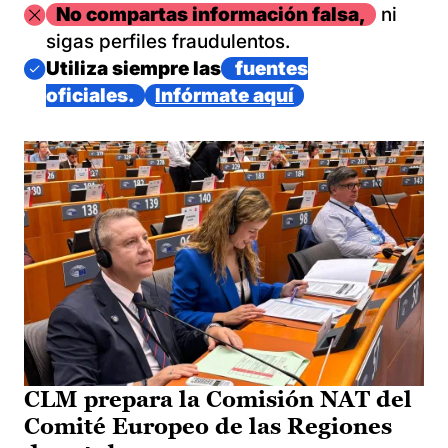
Imagen
No compartas información falsa,
ni
sigas perfiles fraudulentos.
Imagen
Utiliza siempre las
fuentes
oficiales.
Infórmate aquí
CLM prepara la Comisión NAT del
Comité Europeo de las Regiones