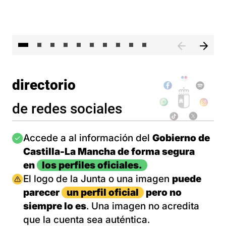
II 
directorio
de redes sociales
Imagen
Accede a al información del
Gobierno de
Castilla-La Mancha de forma segura
en
los perfiles oficiales.
Imagen
El logo de la Junta o una imagen
puede
parecer
un perfil oficial
pero no
siempre lo es
. Una imagen no acredita
que la cuenta sea auténtica.