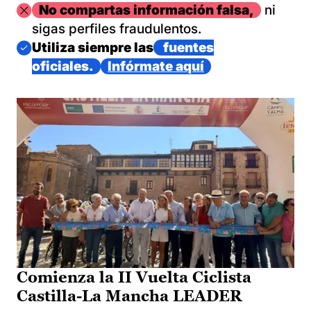
Imagen
No compartas información falsa,
ni
sigas perfiles fraudulentos.
Imagen
Utiliza siempre las
fuentes
oficiales.
Infórmate aquí
Comienza la II Vuelta Ciclista
Castilla-La Mancha LEADER