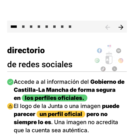
El 
directorio
de redes sociales
Imagen
Accede a al información del
Gobierno de
Castilla-La Mancha de forma segura
en
los perfiles oficiales.
Imagen
El logo de la Junta o una imagen
puede
parecer
un perfil oficial
pero no
siempre lo es
. Una imagen no acredita
que la cuenta sea auténtica.