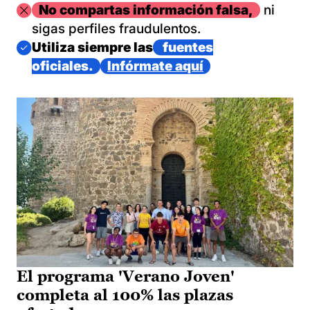
Imagen
No compartas información falsa,
ni
sigas perfiles fraudulentos.
Imagen
Utiliza siempre las
fuentes
oficiales.
Infórmate aquí
El programa 'Verano Joven'
completa al 100% las plazas