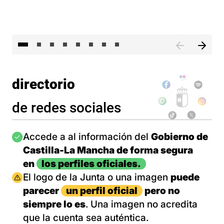
El 
directorio
de redes sociales
Imagen
Accede a al información del
Gobierno de
Castilla-La Mancha de forma segura
en
los perfiles oficiales.
Imagen
El logo de la Junta o una imagen
puede
parecer
un perfil oficial
pero no
siempre lo es
. Una imagen no acredita
que la cuenta sea auténtica.