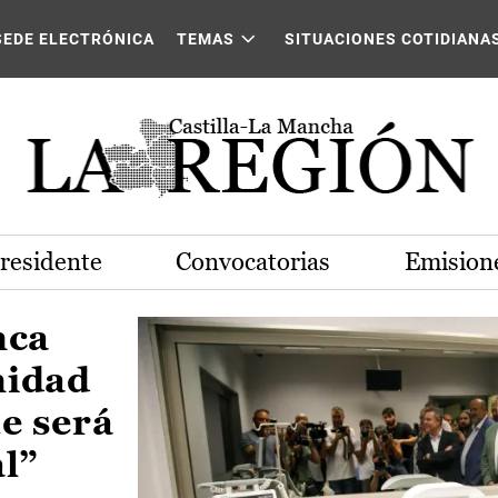
Castilla-La Mancha
SEDE ELECTRÓNICA
TEMAS
SITUACIONES COTIDIANA
Presidente
Convocatorias
Emisione
nca
nidad
e será
al”