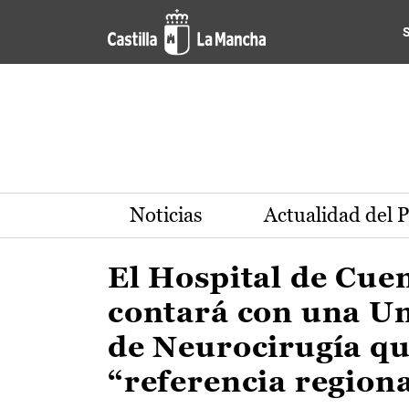
Actualidad de la región de 
Pasar al contenido principal
Noticias
Actualidad del 
El Hospital de Cue
contará con una U
de Neurocirugía qu
“referencia region