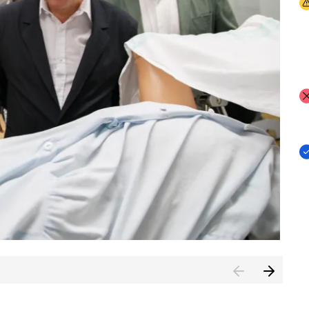
I
I
I
n de Cuenca (CESICU)