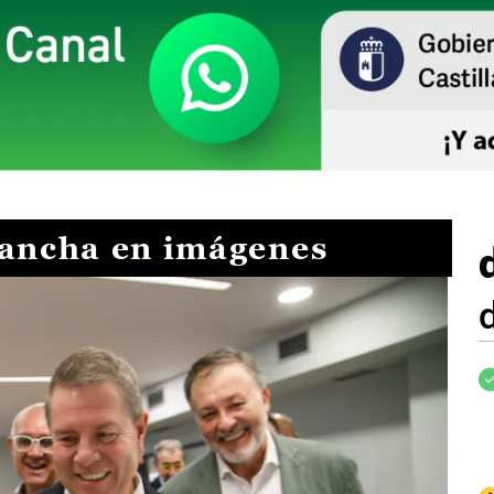
Mancha en imágenes
I