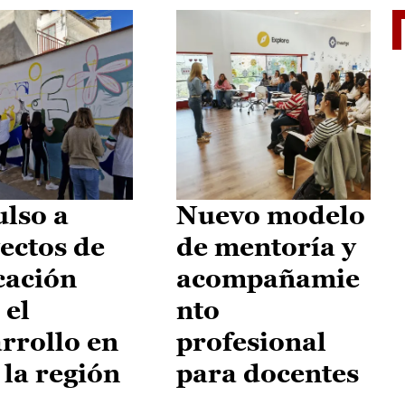
El je
lso a
Nuevo modelo
ectos de
de mentoría y
cación
acompañamie
 el
nto
rrollo en
profesional
 la región
para docentes