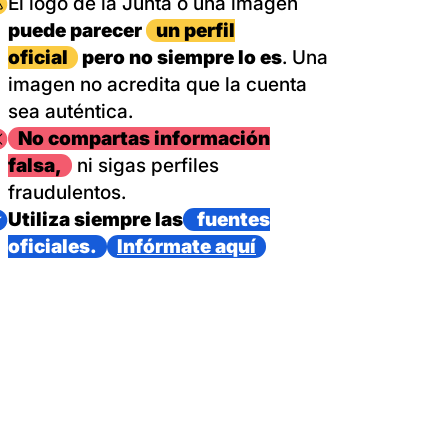
magen
El logo de la Junta o una imagen
puede parecer
un perfil
oficial
pero no siempre lo es
. Una
imagen no acredita que la cuenta
sea auténtica.
magen
No compartas información
falsa,
ni sigas perfiles
fraudulentos.
magen
Utiliza siempre las
fuentes
oficiales.
Infórmate aquí