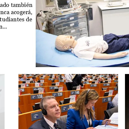
iado también
enca acogerá,
studiantes de
...