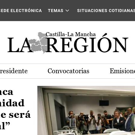
Castilla-La Mancha
SEDE ELECTRÓNICA
TEMAS
SITUACIONES COTIDIANA
Presidente
Convocatorias
Emisione
nca
nidad
e será
al”