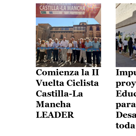
Comienza la II
Impu
Vuelta Ciclista
proy
Castilla-La
Edu
Mancha
para
LEADER
Desa
toda