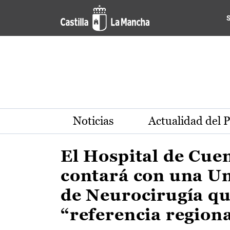
Actualidad de la región de 
Pasar al contenido principal
Noticias
Actualidad del 
El Hospital de Cue
contará con una U
de Neurocirugía qu
“referencia region