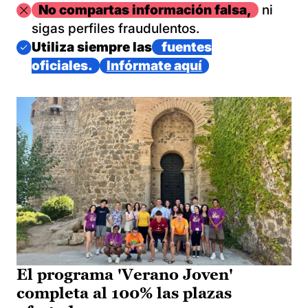
Imagen
No compartas información falsa,
ni
sigas perfiles fraudulentos.
Imagen
Utiliza siempre las
fuentes
oficiales.
Infórmate aquí
El programa 'Verano Joven'
completa al 100% las plazas