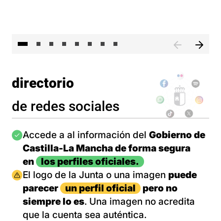
El 
directorio
de redes sociales
Imagen
Accede a al información del
Gobierno de
Castilla-La Mancha de forma segura
en
los perfiles oficiales.
Imagen
El logo de la Junta o una imagen
puede
parecer
un perfil oficial
pero no
siempre lo es
. Una imagen no acredita
que la cuenta sea auténtica.