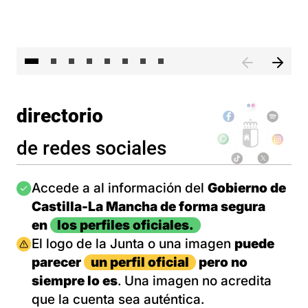
El 
directorio
de redes sociales
Imagen
Accede a al información del
Gobierno de
Castilla-La Mancha de forma segura
en
los perfiles oficiales.
Imagen
El logo de la Junta o una imagen
puede
parecer
un perfil oficial
pero no
siempre lo es
. Una imagen no acredita
que la cuenta sea auténtica.