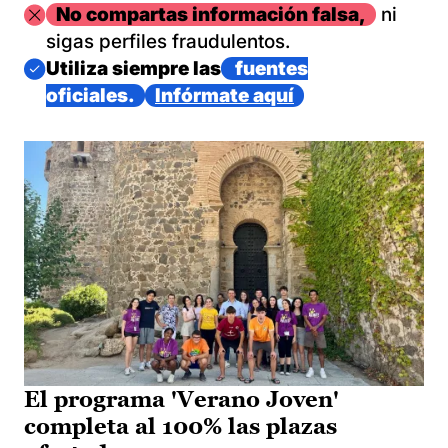
Imagen
No compartas información falsa,
ni
sigas perfiles fraudulentos.
Imagen
Utiliza siempre las
fuentes
oficiales.
Infórmate aquí
El programa 'Verano Joven'
completa al 100% las plazas