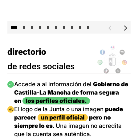
II 
directorio
de redes sociales
Imagen
Accede a al información del
Gobierno de
Castilla-La Mancha de forma segura
en
los perfiles oficiales.
Imagen
El logo de la Junta o una imagen
puede
parecer
un perfil oficial
pero no
siempre lo es
. Una imagen no acredita
que la cuenta sea auténtica.