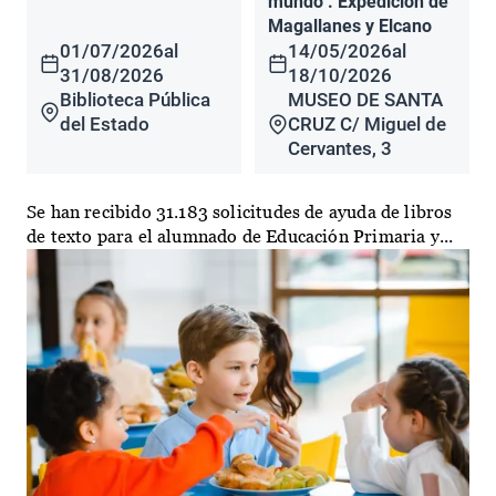
mundo". Expedición de
Magallanes y Elcano
01/07/2026
al
14/05/2026
al
31/08/2026
18/10/2026
Biblioteca Pública
MUSEO DE SANTA
del Estado
CRUZ C/ Miguel de
Cervantes, 3
Se han recibido 31.183 solicitudes de ayuda de libros
de texto para el alumnado de Educación Primaria y...