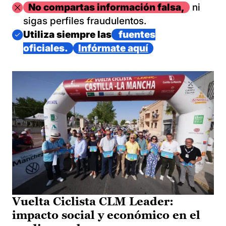
Imagen
No compartas información falsa,
ni
sigas perfiles fraudulentos.
Imagen
Utiliza siempre las
fuentes
oficiales.
Infórmate aquí
Vuelta Ciclista CLM Leader:
impacto social y económico en el