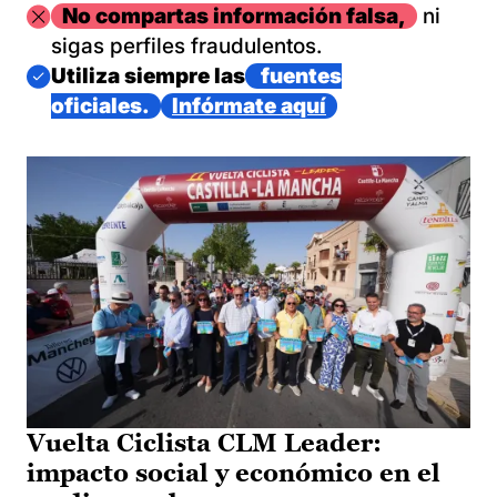
Imagen
No compartas información falsa,
ni
sigas perfiles fraudulentos.
Imagen
Utiliza siempre las
fuentes
oficiales.
Infórmate aquí
Vuelta Ciclista CLM Leader:
impacto social y económico en el