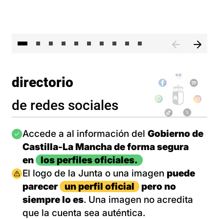
II 
directorio
de redes sociales
Imagen
Accede a al información del
Gobierno de
Castilla-La Mancha de forma segura
en
los perfiles oficiales.
Imagen
El logo de la Junta o una imagen
puede
parecer
un perfil oficial
pero no
siempre lo es
. Una imagen no acredita
que la cuenta sea auténtica.