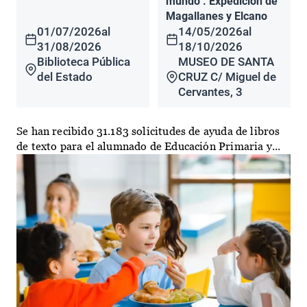
mundo". Expedición de
Magallanes y Elcano
01/07/2026
al
14/05/2026
al
31/08/2026
18/10/2026
Biblioteca Pública
MUSEO DE SANTA
del Estado
CRUZ C/ Miguel de
Cervantes, 3
Se han recibido 31.183 solicitudes de ayuda de libros
de texto para el alumnado de Educación Primaria y...