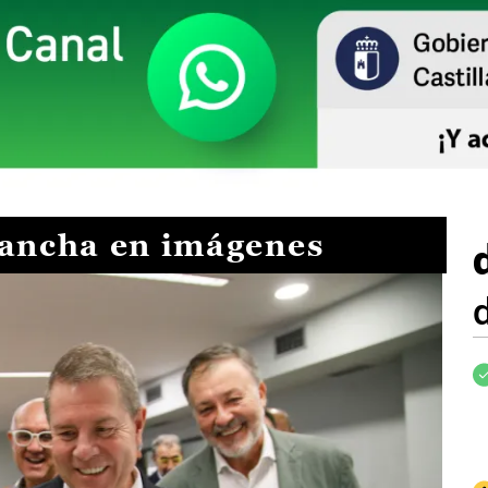
Mancha en imágenes
I