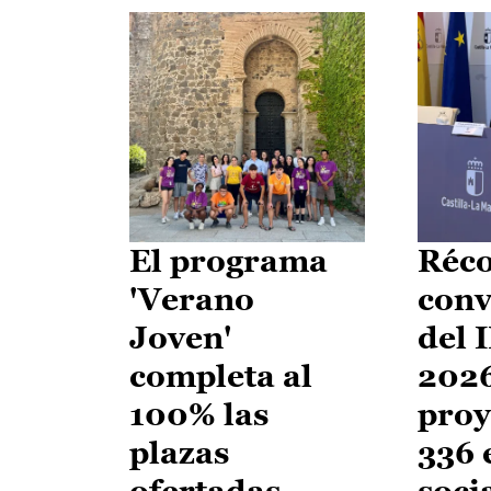
El programa
Réco
'Verano
conv
Joven'
del 
completa al
2026
100% las
proy
plazas
336 
ofertadas
soci