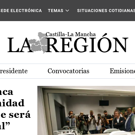
Castilla-La Mancha
SEDE ELECTRÓNICA
TEMAS
SITUACIONES COTIDIANA
Presidente
Convocatorias
Emisione
nca
nidad
e será
al”