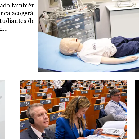
iado también
enca acogerá,
studiantes de
...