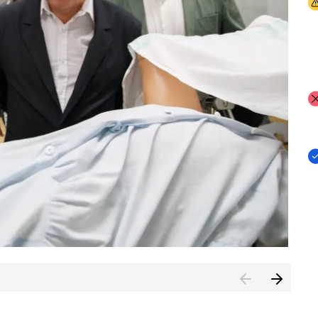
I
I
I
n de Cuenca (CESICU)