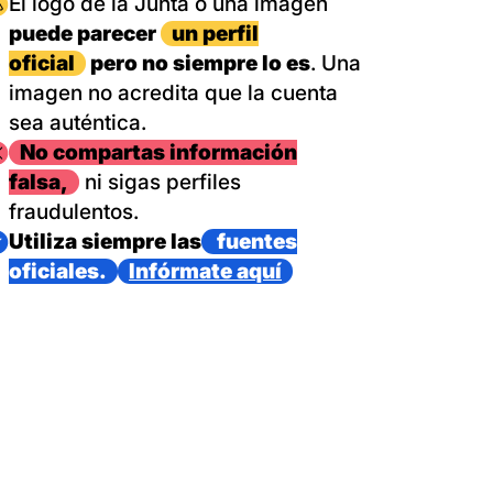
magen
El logo de la Junta o una imagen
puede parecer
un perfil
oficial
pero no siempre lo es
. Una
imagen no acredita que la cuenta
sea auténtica.
magen
No compartas información
falsa,
ni sigas perfiles
fraudulentos.
magen
Utiliza siempre las
fuentes
oficiales.
Infórmate aquí