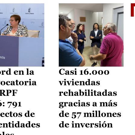
El je
rd en la
Casi 16.000
ocatoria
viviendas
IRPF
rehabilitadas
: 791
gracias a más
ectos de
de 57 millones
entidades
de inversión
ales