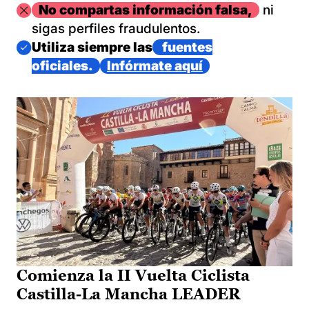
Imagen
No compartas información falsa,
ni
sigas perfiles fraudulentos.
Imagen
Utiliza siempre las
fuentes
oficiales.
Infórmate aquí
Comienza la II Vuelta Ciclista
Castilla-La Mancha LEADER