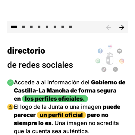
El 
directorio
de redes sociales
Imagen
Accede a al información del
Gobierno de
Castilla-La Mancha de forma segura
en
los perfiles oficiales.
Imagen
El logo de la Junta o una imagen
puede
parecer
un perfil oficial
pero no
siempre lo es
. Una imagen no acredita
que la cuenta sea auténtica.