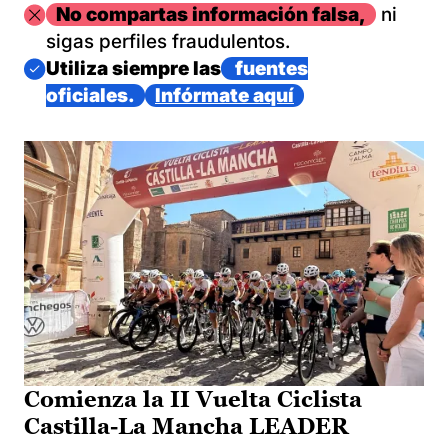
Imagen
No compartas información falsa,
ni
sigas perfiles fraudulentos.
Imagen
Utiliza siempre las
fuentes
oficiales.
Infórmate aquí
Comienza la II Vuelta Ciclista
Castilla-La Mancha LEADER