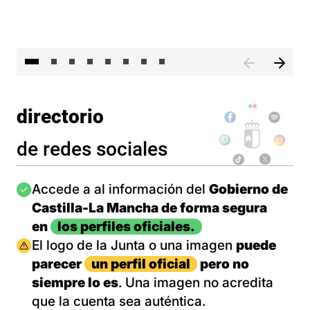
El 
directorio
de redes sociales
Imagen
Accede a al información del
Gobierno de
Castilla-La Mancha de forma segura
en
los perfiles oficiales.
Imagen
El logo de la Junta o una imagen
puede
parecer
un perfil oficial
pero no
siempre lo es
. Una imagen no acredita
que la cuenta sea auténtica.