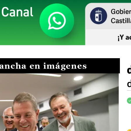
Mancha en imágenes
I