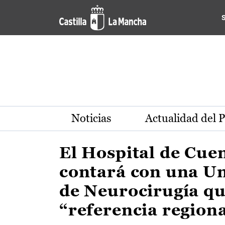
Actualidad de la región de 
Pasar al contenido principal
Noticias
Actualidad del 
El Hospital de Cue
contará con una U
de Neurocirugía qu
“referencia region