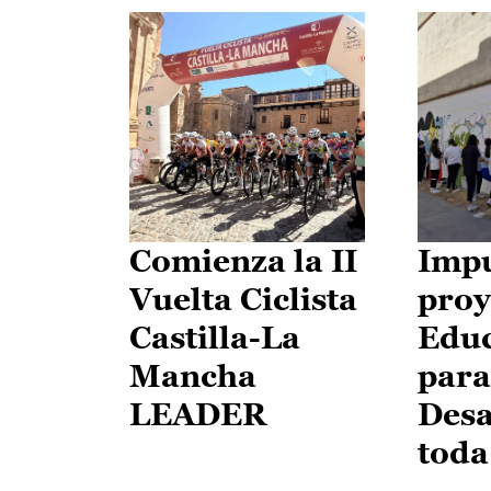
Comienza la II
Impu
Vuelta Ciclista
proy
Castilla-La
Edu
Mancha
para
LEADER
Desa
toda