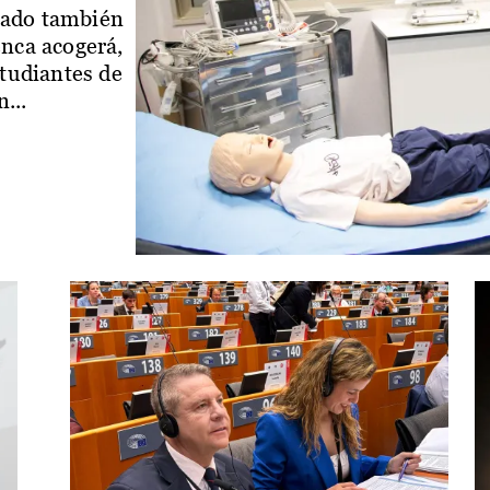
iado también
enca acogerá,
studiantes de
...