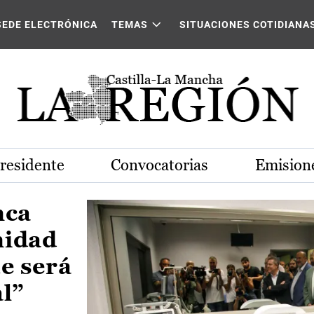
Castilla-La Mancha
SEDE ELECTRÓNICA
TEMAS
SITUACIONES COTIDIANA
Presidente
Convocatorias
Emisione
nca
nidad
e será
al”