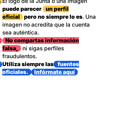
magen
El logo de la Junta o una imagen
puede parecer
un perfil
oficial
pero no siempre lo es
. Una
imagen no acredita que la cuenta
sea auténtica.
magen
No compartas información
falsa,
ni sigas perfiles
fraudulentos.
magen
Utiliza siempre las
fuentes
oficiales.
Infórmate aquí