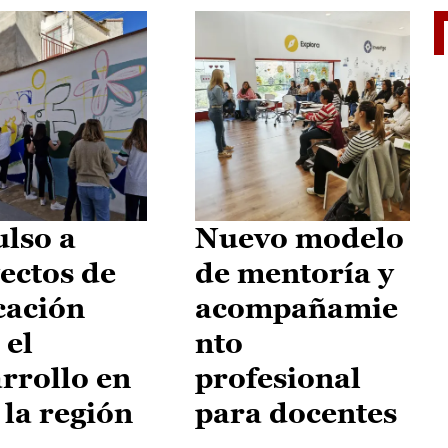
El je
lso a
Nuevo modelo
ectos de
de mentoría y
cación
acompañamie
 el
nto
rrollo en
profesional
 la región
para docentes