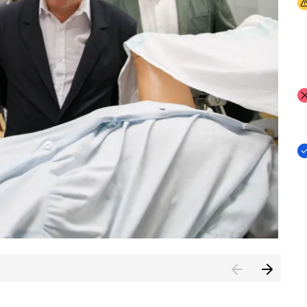
I
I
I
n de Cuenca (CESICU)