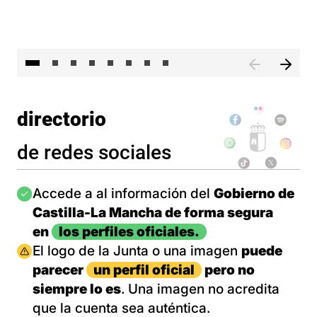
El 
directorio
de redes sociales
Imagen
Accede a al información del
Gobierno de
Castilla-La Mancha de forma segura
en
los perfiles oficiales.
Imagen
El logo de la Junta o una imagen
puede
parecer
un perfil oficial
pero no
siempre lo es
. Una imagen no acredita
que la cuenta sea auténtica.