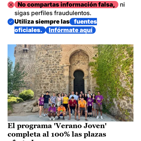
Imagen
No compartas información falsa,
ni
sigas perfiles fraudulentos.
Imagen
Utiliza siempre las
fuentes
oficiales.
Infórmate aquí
El programa 'Verano Joven'
completa al 100% las plazas