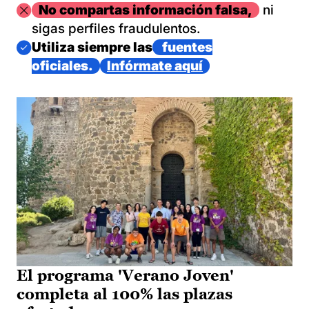
Imagen
No compartas información falsa,
ni
sigas perfiles fraudulentos.
Imagen
Utiliza siempre las
fuentes
oficiales.
Infórmate aquí
El programa 'Verano Joven'
completa al 100% las plazas