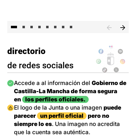
El 
directorio
de redes sociales
Imagen
Accede a al información del
Gobierno de
Castilla-La Mancha de forma segura
en
los perfiles oficiales.
Imagen
El logo de la Junta o una imagen
puede
parecer
un perfil oficial
pero no
siempre lo es
. Una imagen no acredita
que la cuenta sea auténtica.