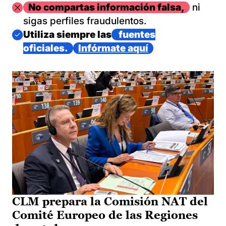
Imagen
No compartas información falsa,
ni
sigas perfiles fraudulentos.
Imagen
Utiliza siempre las
fuentes
oficiales.
Infórmate aquí
CLM prepara la Comisión NAT del
Comité Europeo de las Regiones