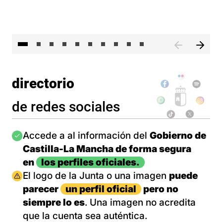
II 
directorio
de redes sociales
Imagen
Accede a al información del
Gobierno de
Castilla-La Mancha de forma segura
en
los perfiles oficiales.
Imagen
El logo de la Junta o una imagen
puede
parecer
un perfil oficial
pero no
siempre lo es
. Una imagen no acredita
que la cuenta sea auténtica.