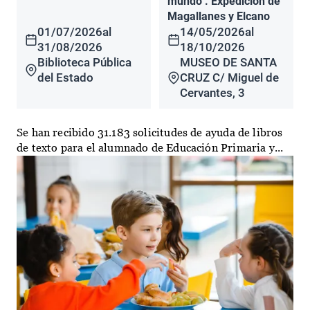
mundo". Expedición de
Magallanes y Elcano
01/07/2026
al
14/05/2026
al
31/08/2026
18/10/2026
Biblioteca Pública
MUSEO DE SANTA
del Estado
CRUZ C/ Miguel de
Cervantes, 3
Se han recibido 31.183 solicitudes de ayuda de libros
de texto para el alumnado de Educación Primaria y...