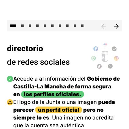
II 
directorio
de redes sociales
Imagen
Accede a al información del
Gobierno de
Castilla-La Mancha de forma segura
en
los perfiles oficiales.
Imagen
El logo de la Junta o una imagen
puede
parecer
un perfil oficial
pero no
siempre lo es
. Una imagen no acredita
que la cuenta sea auténtica.