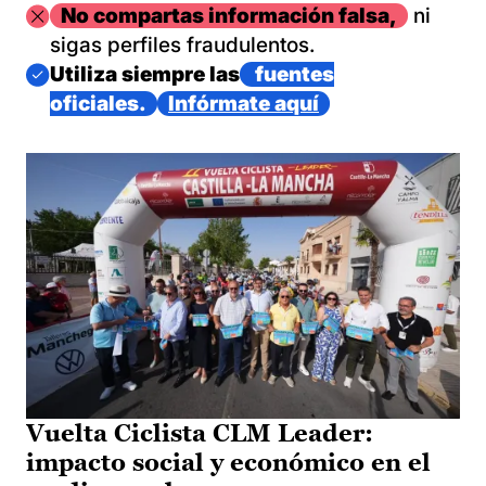
Imagen
No compartas información falsa,
ni
sigas perfiles fraudulentos.
Imagen
Utiliza siempre las
fuentes
oficiales.
Infórmate aquí
Vuelta Ciclista CLM Leader:
impacto social y económico en el