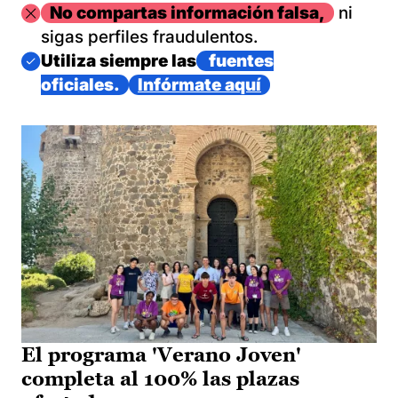
Imagen
No compartas información falsa,
ni
sigas perfiles fraudulentos.
Imagen
Utiliza siempre las
fuentes
oficiales.
Infórmate aquí
El programa 'Verano Joven'
completa al 100% las plazas