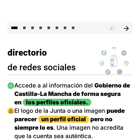
El 
directorio
de redes sociales
Imagen
Accede a al información del
Gobierno de
Castilla-La Mancha de forma segura
en
los perfiles oficiales.
Imagen
El logo de la Junta o una imagen
puede
parecer
un perfil oficial
pero no
siempre lo es
. Una imagen no acredita
que la cuenta sea auténtica.