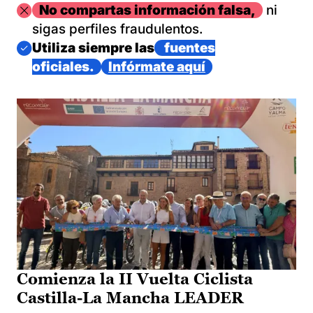
Imagen
No compartas información falsa,
ni
sigas perfiles fraudulentos.
Imagen
Utiliza siempre las
fuentes
oficiales.
Infórmate aquí
Comienza la II Vuelta Ciclista
Castilla-La Mancha LEADER