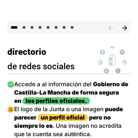
El 
directorio
de redes sociales
Imagen
Accede a al información del
Gobierno de
Castilla-La Mancha de forma segura
en
los perfiles oficiales.
Imagen
El logo de la Junta o una imagen
puede
parecer
un perfil oficial
pero no
siempre lo es
. Una imagen no acredita
que la cuenta sea auténtica.